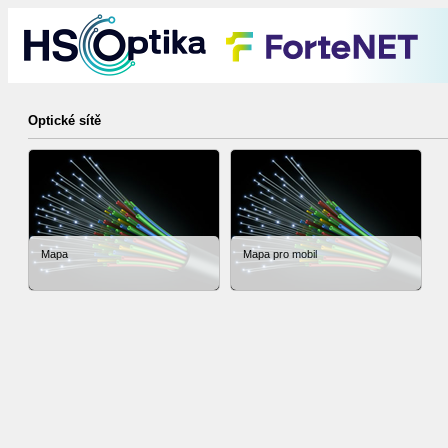
Optické sítě
Mapa
Mapa pro mobil