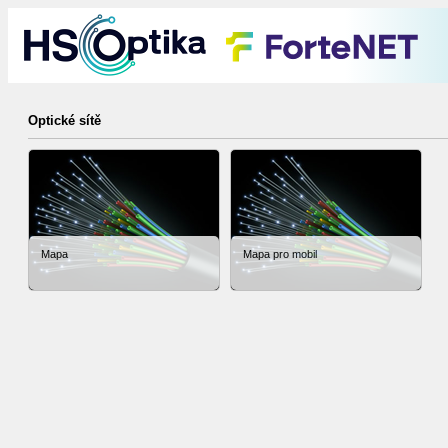
Optické sítě
Mapa
Mapa pro mobil